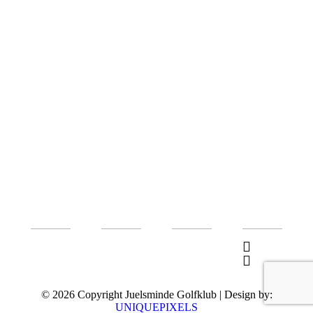
Tilføj til kurv
Simulator pakke for 4 personer inkl. instruktør og en
genstand
599,00
kr.
© 2026 Copyright Juelsminde Golfklub | Design by:
UNIQUEPIXELS