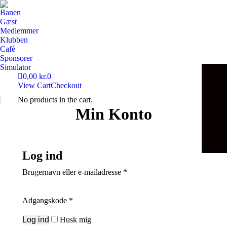
Banen
Gæst
Medlemmer
Klubben
Café
Sponsorer
Simulator
0,00
kr.
0
View Cart
Checkout
No products in the cart.
Min Konto
Log ind
Påkrævet
Brugernavn eller e-mailadresse
*
Påkrævet
Adgangskode
*
Log ind
Husk mig